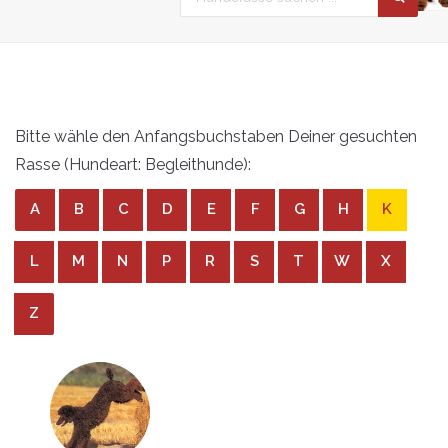
Bitte wähle den Anfangsbuchstaben Deiner gesuchten
Rasse (Hundeart: Begleithunde):
A
B
C
D
E
F
G
H
K
L
M
N
P
R
S
T
W
X
Z