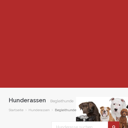
Hunderassen
Begleithunde
Startseite
Hunderassen
Begleithunde