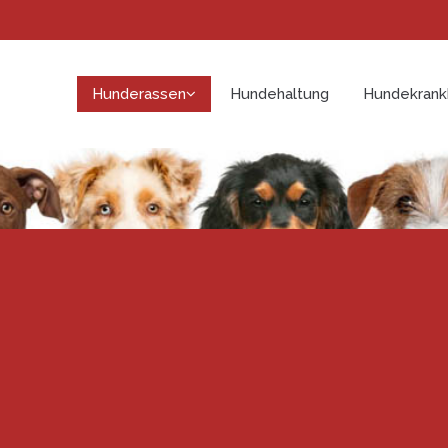
Hunderassen
Hundehaltung
Hundekrank