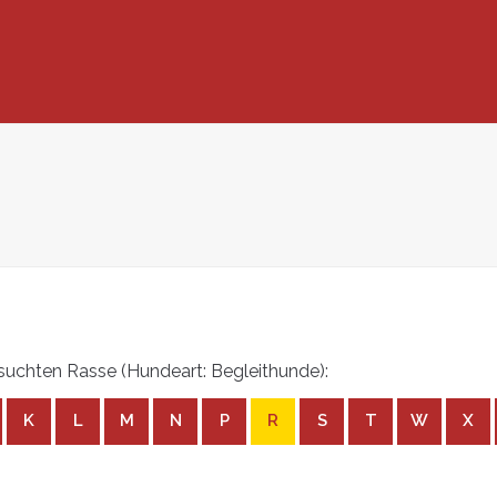
uchten Rasse (Hundeart: Begleithunde):
K
L
M
N
P
R
S
T
W
X