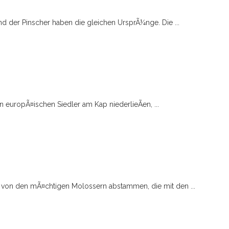
d der Pinscher haben die gleichen UrsprÃ¼nge. Die ...
n europÃ¤ischen Siedler am Kap niederlieÃen, ...
n von den mÃ¤chtigen Molossern abstammen, die mit den ...