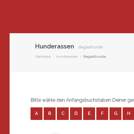
Hunderassen
Begleithunde
Startseite
Hunderassen
Begleithunde
Bitte wähle den Anfangsbuchstaben Deiner ges
A
B
C
D
E
F
G
H