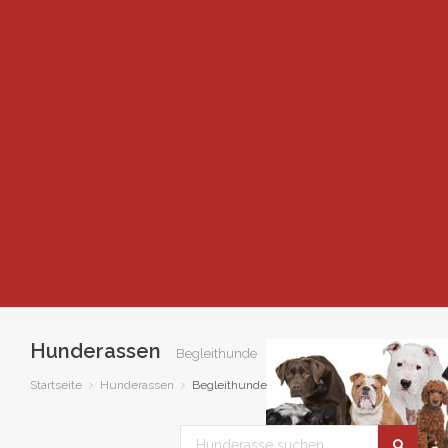
Hunderassen
Begleithunde
Startseite
Hunderassen
Begleithunde