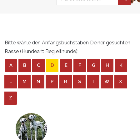
Bitte wähle den Anfangsbuchstaben Deiner gesuchten
Rasse (Hundeart: Begleithunde):
A
B
C
D
E
F
G
H
K
L
M
N
P
R
S
T
W
X
Z