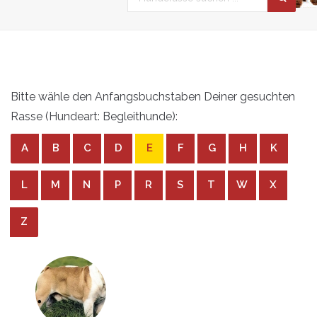
Bitte wähle den Anfangsbuchstaben Deiner gesuchten
Rasse (Hundeart: Begleithunde):
A
B
C
D
E
F
G
H
K
L
M
N
P
R
S
T
W
X
Z