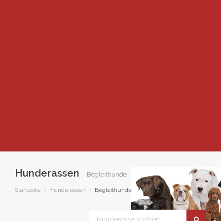
Hunderassen
Begleithunde
Startseite
Hunderassen
Begleithunde