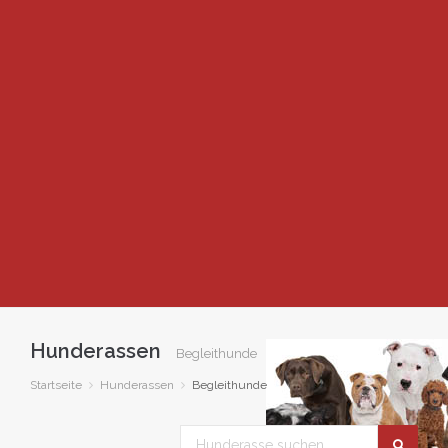
Hunderassen
Begleithunde
Startseite
Hunderassen
Begleithunde