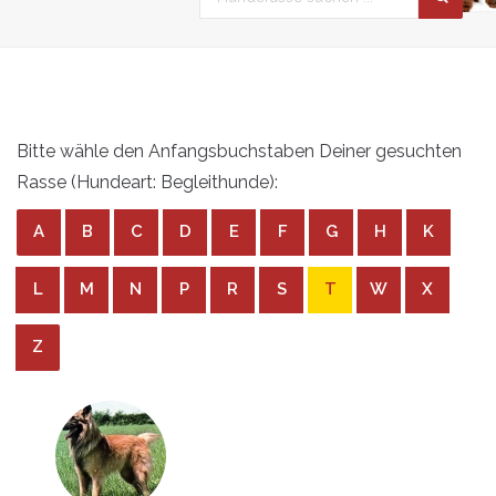
Bitte wähle den Anfangsbuchstaben Deiner gesuchten
Rasse (Hundeart: Begleithunde):
A
B
C
D
E
F
G
H
K
L
M
N
P
R
S
T
W
X
Z