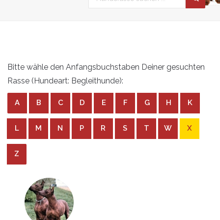
Bitte wähle den Anfangsbuchstaben Deiner gesuchten
Rasse (Hundeart: Begleithunde):
A
B
C
D
E
F
G
H
K
L
M
N
P
R
S
T
W
X
Z