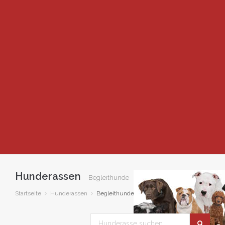
Hunderassen
Begleithunde
Startseite
Hunderassen
Begleithunde