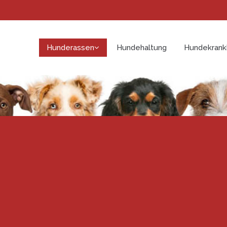
Hunderassen
Hundehaltung
Hundekrank