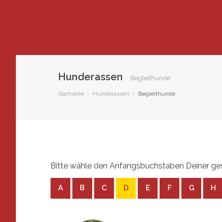
Hunderassen
Begleithunde
Startseite
Hunderassen
Begleithunde
Bitte wähle den Anfangsbuchstaben Deiner ges
A
B
C
D
E
F
G
H