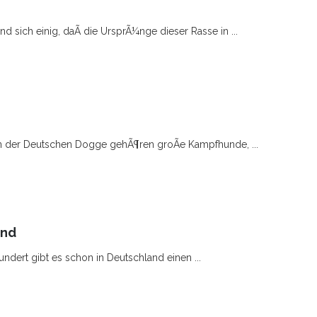
d sich einig, daÃ die UrsprÃ¼nge dieser Rasse in ...
n der Deutschen Dogge gehÃ¶ren groÃe Kampfhunde, ...
und
undert gibt es schon in Deutschland einen ...