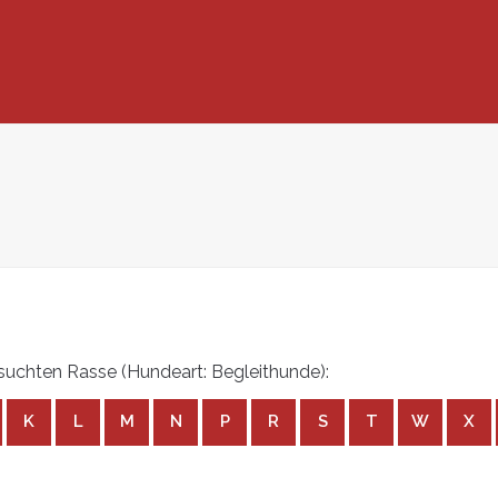
uchten Rasse (Hundeart: Begleithunde):
K
L
M
N
P
R
S
T
W
X