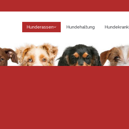
Hunderassen
Hundehaltung
Hundekrank