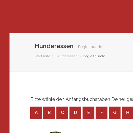
Hunderassen
Begleithunde
Startseite
Hunderassen
Begleithunde
Bitte wähle den Anfangsbuchstaben Deiner ges
A
B
C
D
E
F
G
H