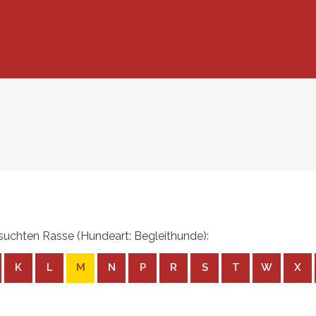
uchten Rasse (Hundeart: Begleithunde):
K
L
M
N
P
R
S
T
W
X