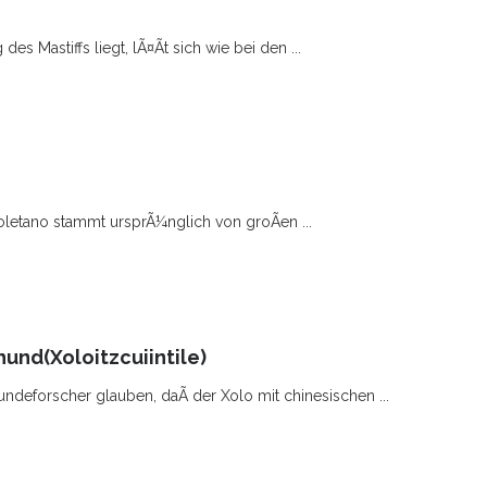
s Mastiffs liegt, lÃ¤Ãt sich wie bei den ...
letano stammt ursprÃ¼nglich von groÃen ...
und(Xoloitzcuiintile)
ndeforscher glauben, daÃ der Xolo mit chinesischen ...