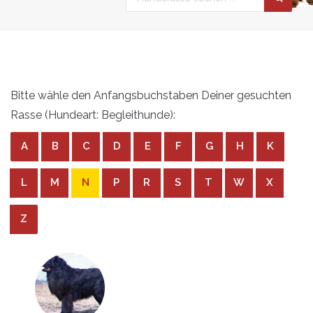
Bitte wähle den Anfangsbuchstaben Deiner gesuchten
Rasse (Hundeart: Begleithunde):
A
B
C
D
E
F
G
H
K
L
M
N
P
R
S
T
W
X
Z