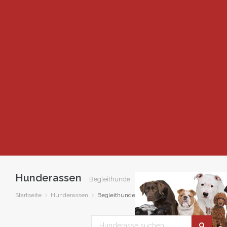
Hunderassen
Begleithunde
Startseite
Hunderassen
Begleithunde