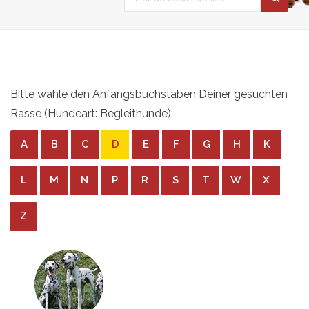
Bitte wähle den Anfangsbuchstaben Deiner gesuchten
Rasse (Hundeart: Begleithunde):
A
B
C
D
E
F
G
H
K
L
M
N
P
R
S
T
W
X
Z