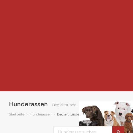
Hunderassen
Begleithunde
Startseite
Hunderassen
Begleithunde