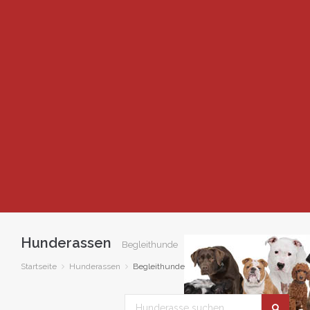
Hunderassen
Begleithunde
Startseite
Hunderassen
Begleithunde