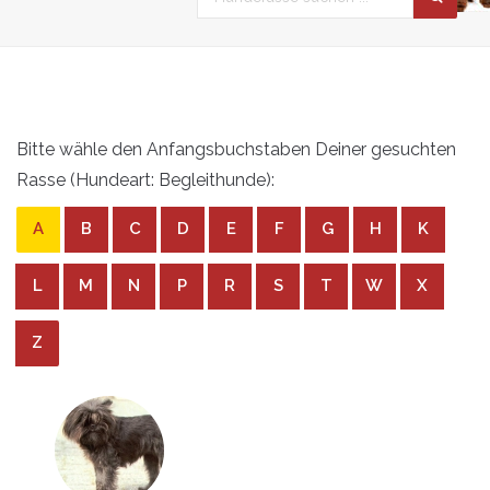
Bitte wähle den Anfangsbuchstaben Deiner gesuchten
Rasse (Hundeart: Begleithunde):
A
B
C
D
E
F
G
H
K
L
M
N
P
R
S
T
W
X
Z