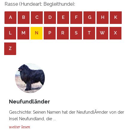
Rasse (Hundeart: Begleithunde):
A
B
C
D
E
F
G
H
K
L
M
N
P
R
S
T
W
X
Z
Neufundländer
Geschichte: Seinen Namen hat der NeufundlÃ¤nder von der
Insel Neufundland, die ...
weiter lesen