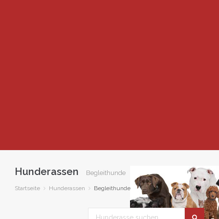
Hunderassen
Begleithunde
Startseite
Hunderassen
Begleithunde