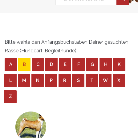
Bitte wähle den Anfangsbuchstaben Deiner gesuchten
Rasse (Hundeart: Begleithunde):
A
B
C
D
E
F
G
H
K
L
M
N
P
R
S
T
W
X
Z