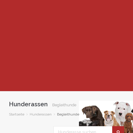
Hunderassen
Begleithunde
Startseite
Hunderassen
Begleithunde