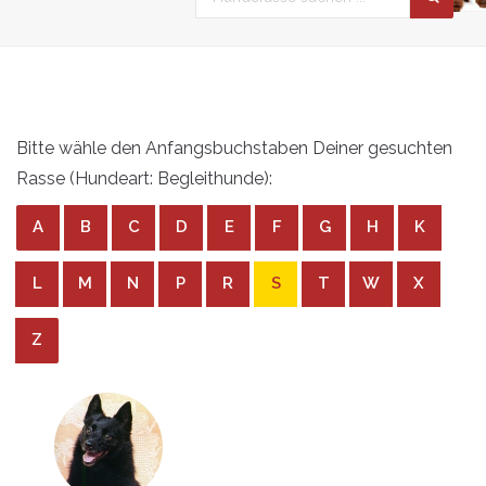
Bitte wähle den Anfangsbuchstaben Deiner gesuchten
Rasse (Hundeart: Begleithunde):
A
B
C
D
E
F
G
H
K
L
M
N
P
R
S
T
W
X
Z