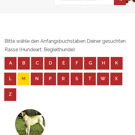
Bitte wähle den Anfangsbuchstaben Deiner gesuchten
Rasse (Hundeart: Begleithunde):
A
B
C
D
E
F
G
H
K
L
M
N
P
R
S
T
W
X
Z