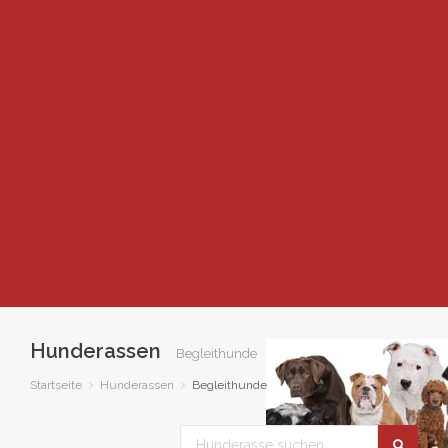
Hunderassen
Begleithunde
Startseite
Hunderassen
Begleithunde