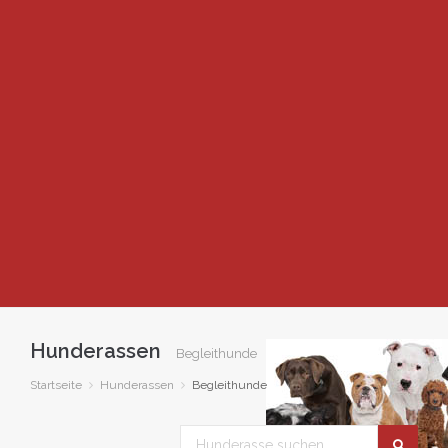
Hunderassen
Begleithunde
Startseite
Hunderassen
Begleithunde