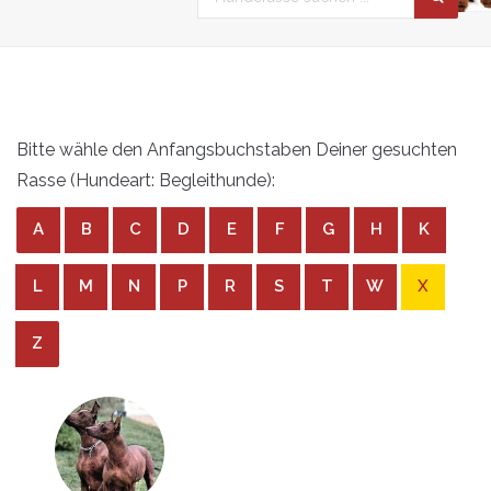
Bitte wähle den Anfangsbuchstaben Deiner gesuchten
Rasse (Hundeart: Begleithunde):
A
B
C
D
E
F
G
H
K
L
M
N
P
R
S
T
W
X
Z