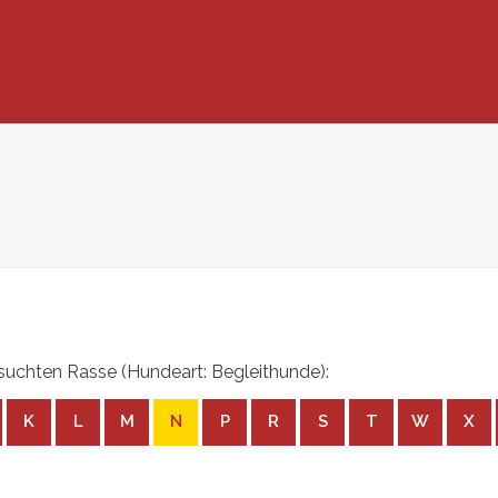
uchten Rasse (Hundeart: Begleithunde):
K
L
M
N
P
R
S
T
W
X