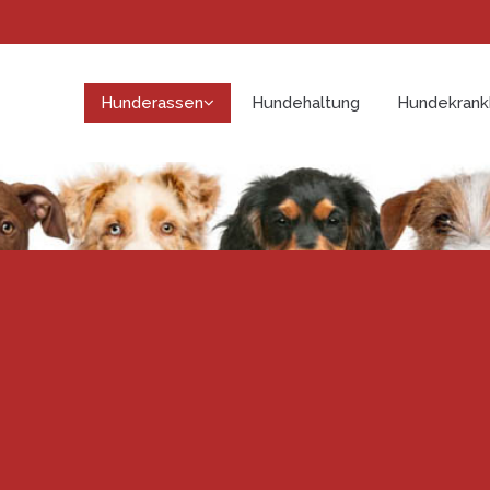
Hunderassen
Hundehaltung
Hundekrank