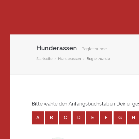
Hunderassen
Begleithunde
Startseite
Hunderassen
Begleithunde
Bitte wähle den Anfangsbuchstaben Deiner ges
A
B
C
D
E
F
G
H