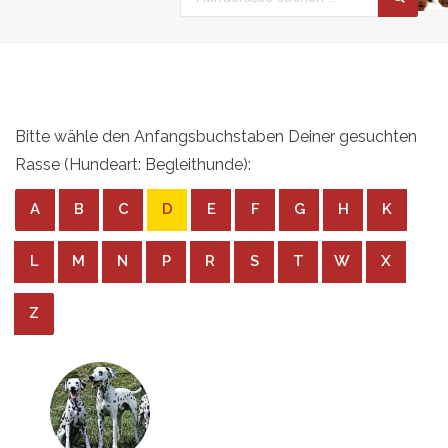
Bitte wähle den Anfangsbuchstaben Deiner gesuchten
Rasse (Hundeart: Begleithunde):
A
B
C
D
E
F
G
H
K
L
M
N
P
R
S
T
W
X
Z