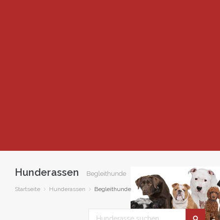
Hunderassen
Begleithunde
Startseite
Hunderassen
Begleithunde