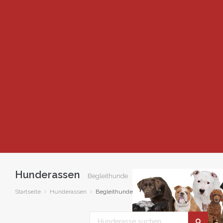
Hunderassen
Begleithunde
Startseite
Hunderassen
Begleithunde