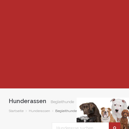
Hunderassen
Begleithunde
Startseite
Hunderassen
Begleithunde