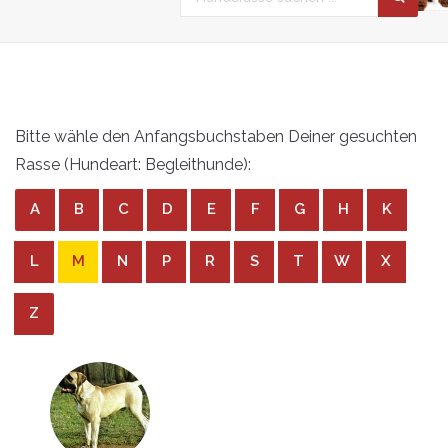
Bitte wähle den Anfangsbuchstaben Deiner gesuchten
Rasse (Hundeart: Begleithunde):
A
B
C
D
E
F
G
H
K
L
M
N
P
R
S
T
W
X
Z