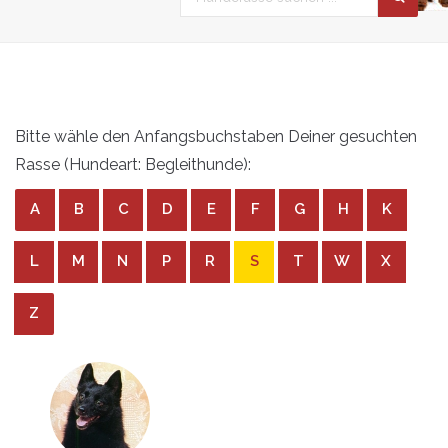
Bitte wähle den Anfangsbuchstaben Deiner gesuchten
Rasse (Hundeart: Begleithunde):
A
B
C
D
E
F
G
H
K
L
M
N
P
R
S
T
W
X
Z