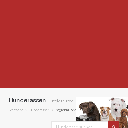
Hunderassen
Begleithunde
Startseite
Hunderassen
Begleithunde