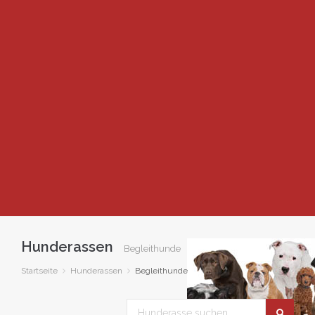
Hunderassen
Begleithunde
Startseite
Hunderassen
Begleithunde