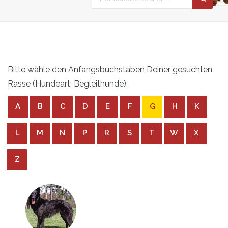
Bitte wähle den Anfangsbuchstaben Deiner gesuchten
Rasse (Hundeart: Begleithunde):
A
B
C
D
E
F
G
H
K
L
M
N
P
R
S
T
W
X
Z