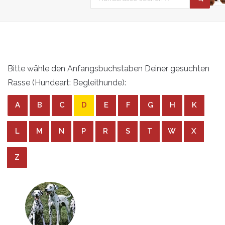
Bitte wähle den Anfangsbuchstaben Deiner gesuchten
Rasse (Hundeart: Begleithunde):
A
B
C
D
E
F
G
H
K
L
M
N
P
R
S
T
W
X
Z