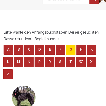
Bitte wähle den Anfangsbuchstaben Deiner gesuchten
Rasse (Hundeart: Begleithunde):
A
B
C
D
E
F
G
H
K
L
M
N
P
R
S
T
W
X
Z