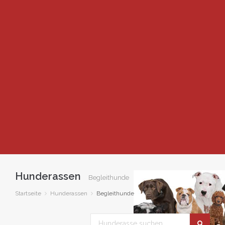
Hunderassen
Begleithunde
Startseite
Hunderassen
Begleithunde