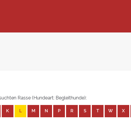
uchten Rasse (Hundeart: Begleithunde):
K
L
M
N
P
R
S
T
W
X