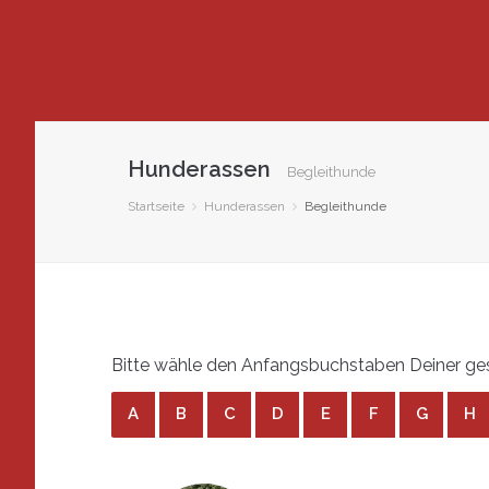
Hunderassen
Begleithunde
Startseite
Hunderassen
Begleithunde
Bitte wähle den Anfangsbuchstaben Deiner ges
A
B
C
D
E
F
G
H