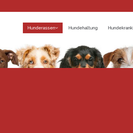
Hunderassen
Hundehaltung
Hundekrank