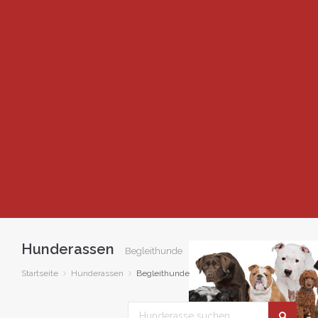
Hunderassen
Begleithunde
Startseite
Hunderassen
Begleithunde