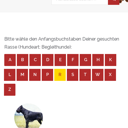
Bitte wähle den Anfangsbuchstaben Deiner gesuchten
Rasse (Hundeart: Begleithunde):
A
B
C
D
E
F
G
H
K
L
M
N
P
R
S
T
W
X
Z