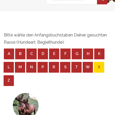
Bitte wähle den Anfangsbuchstaben Deiner gesuchten
Rasse (Hundeart: Begleithunde):
A
B
C
D
E
F
G
H
K
L
M
N
P
R
S
T
W
X
Z