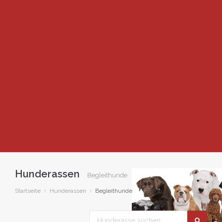
Hunderassen
Begleithunde
Startseite
Hunderassen
Begleithunde