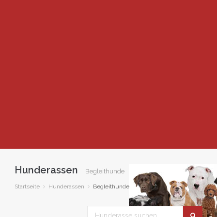
Hunderassen
Begleithunde
Startseite
Hunderassen
Begleithunde