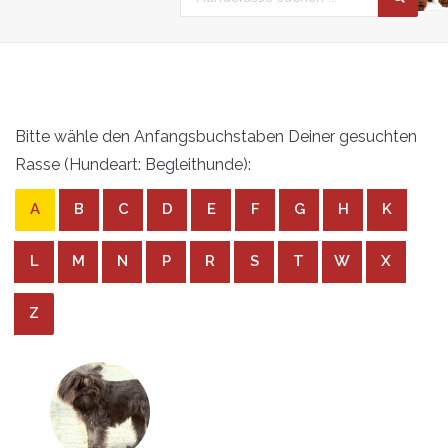
Bitte wähle den Anfangsbuchstaben Deiner gesuchten
Rasse (Hundeart: Begleithunde):
A
B
C
D
E
F
G
H
K
L
M
N
P
R
S
T
W
X
Z