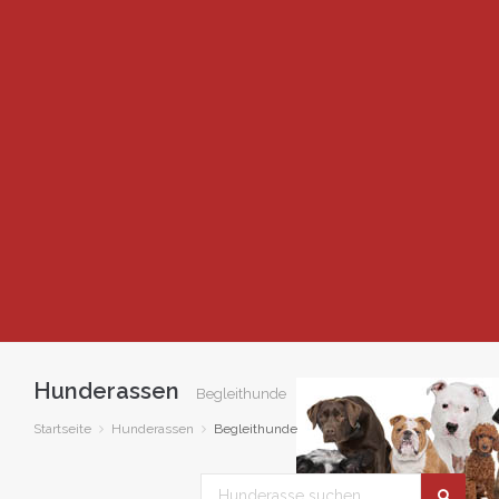
Hunderassen
Begleithunde
Startseite
Hunderassen
Begleithunde