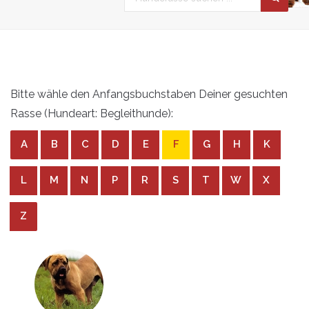
Bitte wähle den Anfangsbuchstaben Deiner gesuchten
Rasse (Hundeart: Begleithunde):
A
B
C
D
E
F
G
H
K
L
M
N
P
R
S
T
W
X
Z