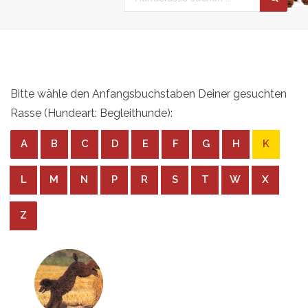
Bitte wähle den Anfangsbuchstaben Deiner gesuchten
Rasse (Hundeart: Begleithunde):
A
B
C
D
E
F
G
H
K
L
M
N
P
R
S
T
W
X
Z