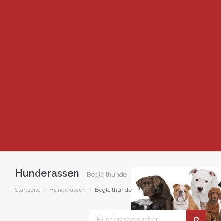
Hunderassen
Begleithunde
Startseite
Hunderassen
Begleithunde