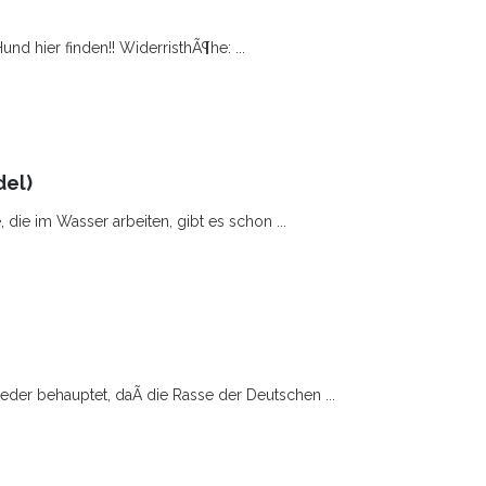
nd hier finden!! WiderristhÃ¶he: ...
el)
die im Wasser arbeiten, gibt es schon ...
der behauptet, daÃ die Rasse der Deutschen ...