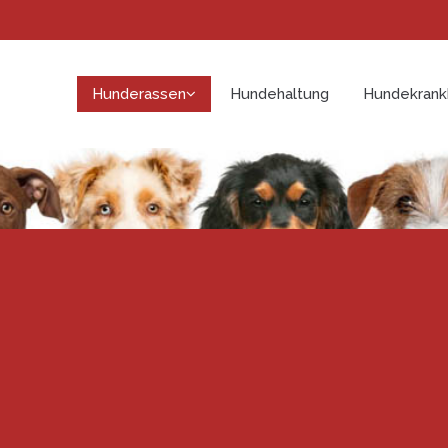
Hunderassen
Hundehaltung
Hundekrank