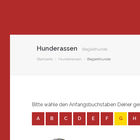
Hunderassen
Begleithunde
Startseite
Hunderassen
Begleithunde
Bitte wähle den Anfangsbuchstaben Deiner ges
A
B
C
D
E
F
G
H