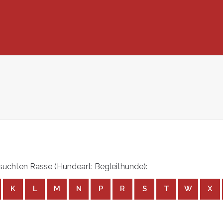
uchten Rasse (Hundeart: Begleithunde):
K
L
M
N
P
R
S
T
W
X