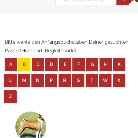
Bitte wähle den Anfangsbuchstaben Deiner gesuchten
Rasse (Hundeart: Begleithunde):
A
B
C
D
E
F
G
H
K
L
M
N
P
R
S
T
W
X
Z