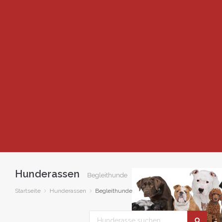
Hunderassen
Begleithunde
Startseite
Hunderassen
Begleithunde