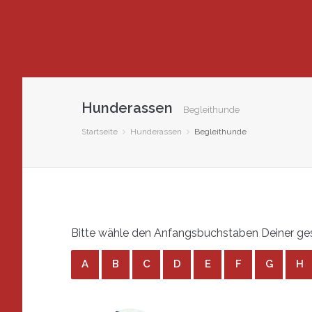
Hunderassen
Begleithunde
Startseite
Hunderassen
Begleithunde
Bitte wähle den Anfangsbuchstaben Deiner ges
A
B
C
D
E
F
G
H