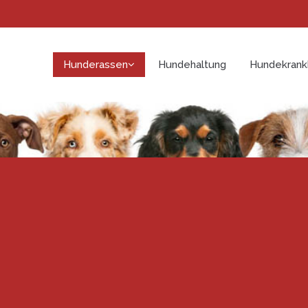
Hunderassen
Hundehaltung
Hundekrank