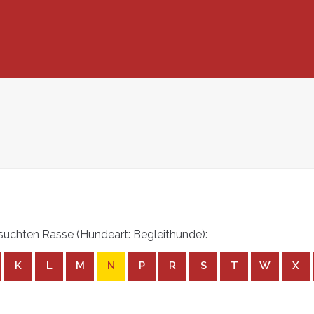
uchten Rasse (Hundeart: Begleithunde):
K
L
M
N
P
R
S
T
W
X