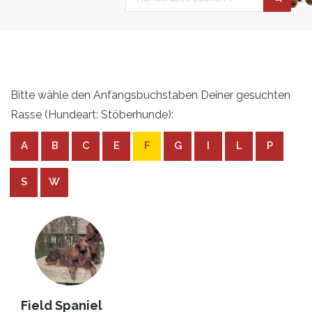
Bitte wähle den Anfangsbuchstaben Deiner gesuchten
Rasse (Hundeart: Stöberhunde):
A
B
C
E
F
G
I
L
P
S
W
Field Spaniel