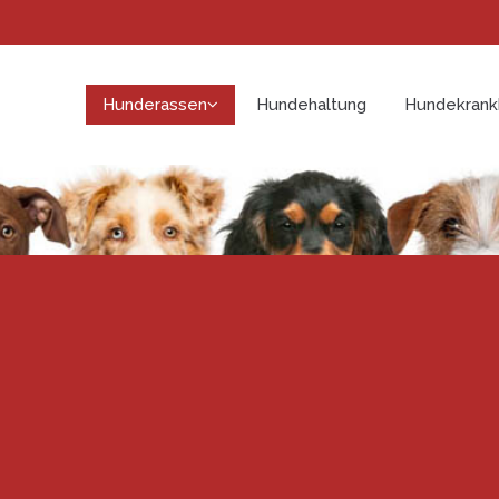
Hunderassen
Hundehaltung
Hundekrank