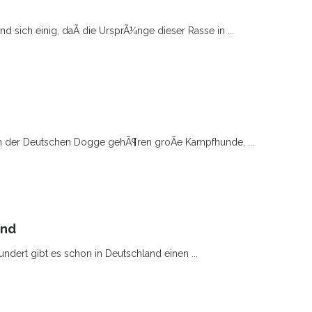
d sich einig, daÃ die UrsprÃ¼nge dieser Rasse in ...
n der Deutschen Dogge gehÃ¶ren groÃe Kampfhunde, ...
und
undert gibt es schon in Deutschland einen ...