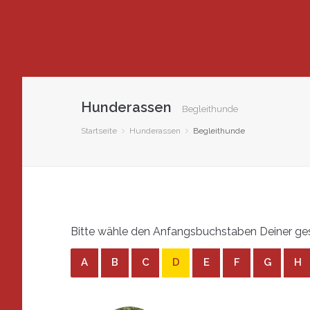
Hunderassen
Begleithunde
Startseite
Hunderassen
Begleithunde
Bitte wähle den Anfangsbuchstaben Deiner ges
A
B
C
D
E
F
G
H