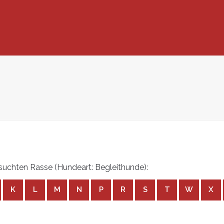
uchten Rasse (Hundeart: Begleithunde):
K
L
M
N
P
R
S
T
W
X