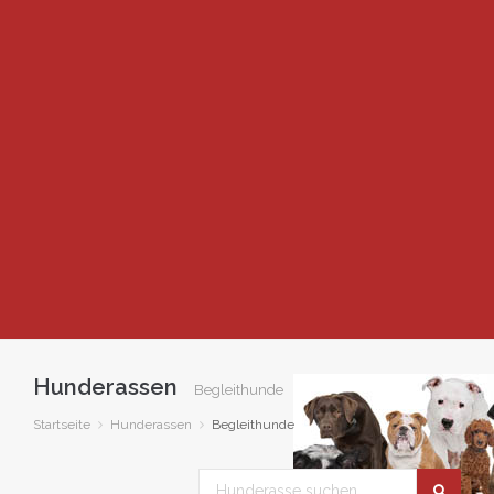
Hunderassen
Begleithunde
Startseite
Hunderassen
Begleithunde