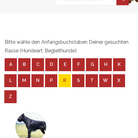
Bitte wähle den Anfangsbuchstaben Deiner gesuchten
Rasse (Hundeart: Begleithunde):
A
B
C
D
E
F
G
H
K
L
M
N
P
R
S
T
W
X
Z