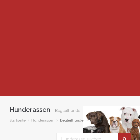
Hunderassen
Begleithunde
Startseite
Hunderassen
Begleithunde