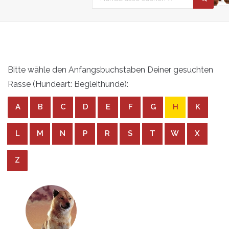
Bitte wähle den Anfangsbuchstaben Deiner gesuchten
Rasse (Hundeart: Begleithunde):
A
B
C
D
E
F
G
H
K
L
M
N
P
R
S
T
W
X
Z